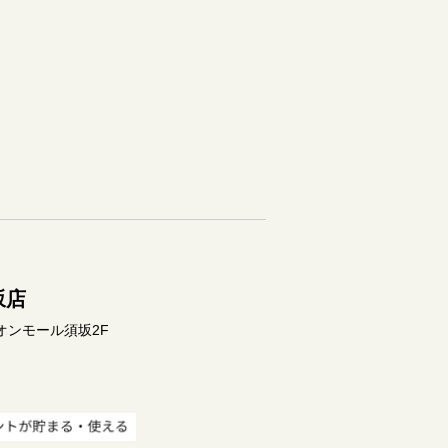
坂店
オンモール須坂2F